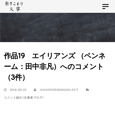
Skip
Skip
Toggle
links
to
navigat
primary
navigation
Skip
to
content
作品19 エイリアンズ （ペンネ
ーム：田中非凡）へのコメント
（3件）
2019-09-23
HIKIKOMORIBUNGAKU.EDIT
コメント紹介(主催者ブログ)