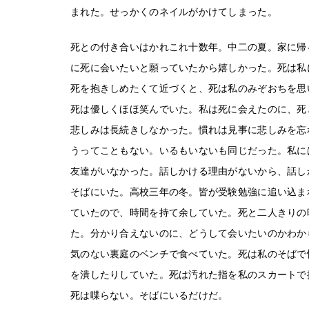
まれた。せっかくのネイルがかけてしまった。
死との付き合いはかれこれ十数年。中二の夏。家に帰
に死に会いたいと願っていたから嬉しかった。死は私
死を抱きしめたくて近づくと、死は私のみぞおちを思
死は優しくほほ笑んでいた。私は死に会えたのに、死
悲しみは長続きしなかった。慣れは見事に悲しみを忘
うってこともない。いるもいないも同じだった。私に
友達がいなかった。話しかける理由がないから、話し
そばにいた。高校三年の冬。皆が受験勉強に追い込ま
ていたので、時間を持て余していた。死と二人きりの
た。分かり合えないのに、どうして会いたいのかわか
気のない裏庭のベンチで食べていた。死は私のそばで
を潰したりしていた。死は汚れた指を私のスカートで
死は喋らない。そばにいるだけだ。