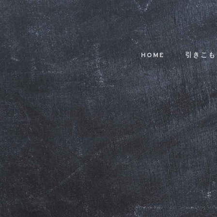
Skip
Skip
links
to
primary
navigation
HOME
引きこも
Skip
to
content