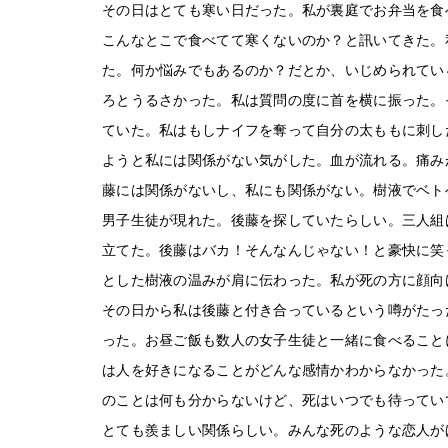
その日はとても寒い日だった。私が裏庭でお弁当を食
こんなとこで食べてて寒くないのか？と訊いてきた。
た。何か悩みでもあるのか？だとか、いじめられてい
ろとうるさかった。私は質問の度に首を横に振った。
ていた。私はもしナイフを奪って自分の太ももに刺し
ようと私には関係がない気がした。血が流れる。痛み
藤には関係がないし、私にも関係がない。樹液でベト
男子生徒が現れた。後藤を探していたらしい。三人組
立てた。後藤はバカ！そんなんじゃない！と豪快に笑
とした樹液の温みが肩に伝わった。私が死の方に顔向
その日から私は後藤と付き合っているという噂がたっ
った。お昼ご飯も数人の女子生徒と一緒に食べること
は人を好きになることがどんな感情かわからなかった
のことは何も分からないけど、死はいつでも待ってい
とても羨ましい関係らしい。みんな死のような恋人が