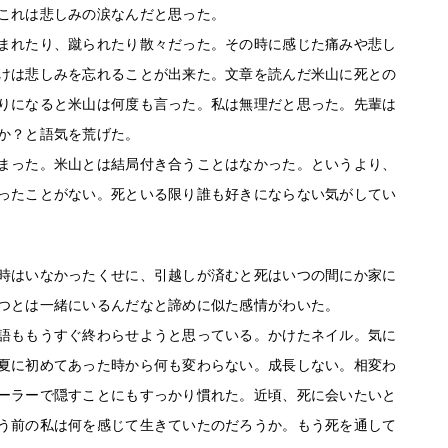
これは悲しみの涙なんだと思った。
まれたり、蹴られたり散々だった。その時に感じた痛みや悲し
けは悲しみを忘れることが出来た。文章を読んだ米山に死との
りになると米山は何度も言った。私は無理だと思った。先輩は
か？と語気を荒げた。
まった。米山とは結局付き合うことはなかった。というより、
ったことがない。死といる限り誰も好きにならない気がしてい
時はいなかったくせに、引越しが済むと死はいつの間にか家に
つとは一緒にいるんだなと諦めに似た感情がわいた。
語ももうすぐ終わらせようと思っている。かけたネイル。気に
夏に初めてあった時から何も変わらない。成長しない。相変わ
ーラーで隠すことにもすっかり慣れた。近頃、死に会いたいと
う前の私は何を感じて生きていたのだろうか。もう死を通して