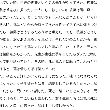
べていた時、担任の後藤という男の先生がやってきた。後藤は
私は首を横に振った。一人にして欲しいのに後藤は隣に座っ
るのか？だとか、どうしていつも一人なんだ？だとか、いろい
その時、死はどこからか持ってきた果物ナイフで木に傷をつけ
たら、後藤はどうするだろうかと考えた。でも、後藤がどうし
が走る。涙があふれる。それだけ。それだけのことだから、後
ベトになった手を死はまじまじと眺めていた。すると、三人の
は後藤をからかった。先生が生徒に手を出したらダメだと囃し
って取り繕っていた。その時、死が私の肩に触れて、ねっとり
けると、死は優しくほほ笑んでいた。
た。やたらと話しかけられるようになった。独りになれなくな
になった。女子生徒たちは各々恋愛をしているらしかった。私
。だから、死について話した。死と一緒にいると安心する。死
てくれると。すごいねと言われた。女子生徒たちには私と死は
ほしいと口々に言った。私はすこし嬉しかった。