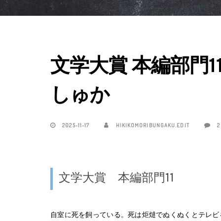
文学大賞 本編部門
しゅか
2025-11-17
HIKIKOMORIBUNGAKU.EDIT
2
文学大賞 本編部門11
自室に死を飼っている。死は炬燵でぬくぬくとテレビ