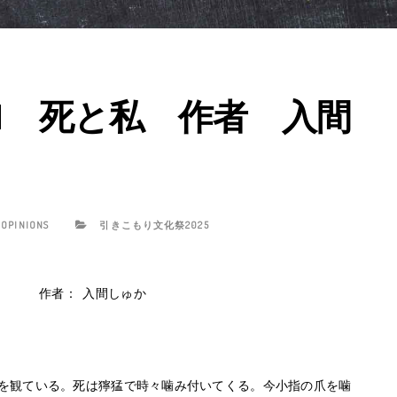
11 死と私 作者 入間
 OPINIONS
引きこもり文化祭2025
作者： 入間しゅか
を観ている。死は獰猛で時々噛み付いてくる。今小指の爪を噛