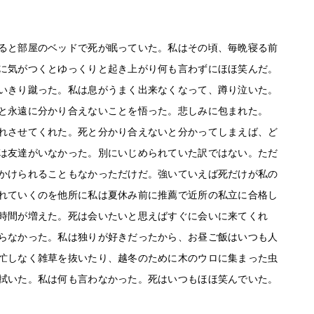
ると部屋のベッドで死が眠っていた。私はその頃、毎晩寝る前
に気がつくとゆっくりと起き上がり何も言わずにほほ笑んだ。
いきり蹴った。私は息がうまく出来なくなって、蹲り泣いた。
と永遠に分かり合えないことを悟った。悲しみに包まれた。
れさせてくれた。死と分かり合えないと分かってしまえば、ど
は友達がいなかった。別にいじめられていた訳ではない。ただ
かけられることもなかっただけだ。強いていえば死だけが私の
れていくのを他所に私は夏休み前に推薦で近所の私立に合格し
時間が増えた。死は会いたいと思えばすぐに会いに来てくれ
らなかった。私は独りが好きだったから、お昼ご飯はいつも人
忙しなく雑草を抜いたり、越冬のために木のウロに集まった虫
拭いた。私は何も言わなかった。死はいつもほほ笑んでいた。