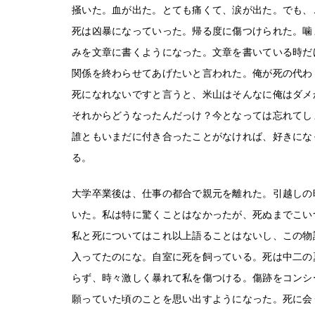
掻いた。血が出た。とても痛くて、涙が出た。でも、
死は凶暴になっていった。帰る度に傷つけられた。噛
みを文章に書くようになった。文章を書いている時だ
関係を終わらせてあげたいと言われた。俺が死の代わ
死になれないですと言うと、米山はそんなに俺はダメ
それからどうなったんだっけ？今となっては忘れてし
誰ともいまだに付き合ったことがなければ、好きにな
る。
大学卒業後は、仕事の都合で親元を離れた。引越しの
いた。私は特に驚くことはなかったが、死ぬまでこい
私と死についてはこれ以上語ることはないし、この物
入ってたのにな。自室に死を飼っている。死は中二の
らず、時々激しく暴れて私を傷つける。傷跡をコンシ
願っていた頃のことを思い出すようになった。死に会