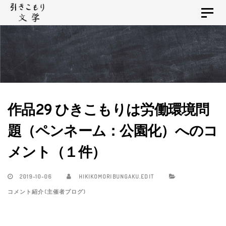
Skip
Skip
Toggle
links
to
navigat
primary
navigation
Skip
to
content
作品29 ひきこもりは労働環境問
題（ペンネーム：公園化）へのコ
メント（１件）
2019-10-06
HIKIKOMORIBUNGAKU.EDIT
コメント紹介(主催者ブログ)