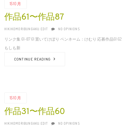
15
10月
作品61〜作品87
AUTHOR
HIKIKOMORIBUNGAKU.EDIT
NO OPINIONS
リンク集 61~87 61 置いてけぼり ペンネーム：けむり 応募作品61 62
もしも新
CONTINUE READING
15
10月
作品31〜作品60
AUTHOR
HIKIKOMORIBUNGAKU.EDIT
NO OPINIONS