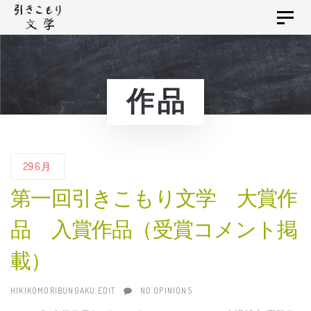
Skip
Skip
Toggle
links
to
navigat
primary
navigation
Skip
作品
to
content
29
6月
第一回引きこもり文学 大賞作
品 入賞作品（受賞コメント掲
載）
AUTHOR
HIKIKOMORIBUNGAKU.EDIT
NO OPINIONS