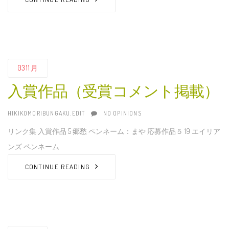
03
11月
入賞作品（受賞コメント掲載）
AUTHOR
HIKIKOMORIBUNGAKU.EDIT
NO OPINIONS
リンク集 入賞作品 5 郷愁 ペンネーム：まや 応募作品５ 19 エイリア
ンズ ペンネーム
CONTINUE READING