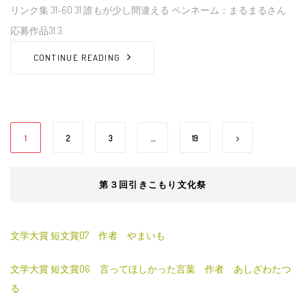
リンク集 31~60 31 誰もが少し間違える ペンネーム：まるまるさん
応募作品31 3
CONTINUE READING
1
2
3
…
19
第３回引きこもり文化祭
文学大賞 短文賞07 作者 やまいも
文学大賞 短文賞06 言ってほしかった言葉 作者 あしざわたつ
る