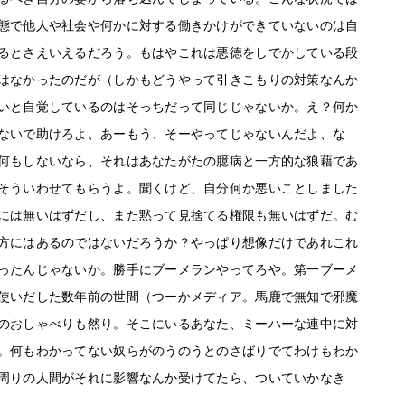
態で他人や社会や何かに対する働きかけができていないのは自
るとさえいえるだろう。もはやこれは悪徳をしでかしている段
はなかったのだが（しかもどうやって引きこもりの対策なんか
いと自覚しているのはそっちだって同じじゃないか。え？何か
ないで助けろよ、あーもう、そーやってじゃないんだよ、な
何もしないなら、それはあなたがたの臆病と一方的な狼藉であ
そういわせてもらうよ。聞くけど、自分何か悪いことしました
には無いはずだし、また黙って見捨てる権限も無いはずだ。む
方にはあるのではないだろうか？やっぱり想像だけであれこれ
ったんじゃないか。勝手にブーメランやってろや。第一ブーメ
使いだした数年前の世間（つーかメディア。馬鹿で無知で邪魔
のおしゃべりも然り。そこにいるあなた、ミーハーな連中に対
。何もわかってない奴らがのうのうとのさばりでてわけもわか
周りの人間がそれに影響なんか受けてたら、ついていかなき