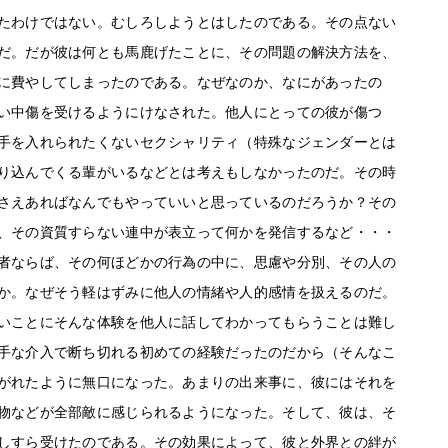
たわけではない。むしろしようとはしたのである。その点ない
だ。だが彼は何とも馬鹿げたことに、その問題の解決方法を、
に費やしてしまったのである。なぜなのか、なにがあったの
い中傷を受けるようにけなされた。他人にとっての彼が傷つ
手を入れられたくないセクシャリティ（特殊なジェンダーとは
り込んでくる輩がいるなどとは考えもしなかったのだ。その時
さえあればなんでもやっていいと思っているのだろうか？その
、その資質すらない連中が表立って何かを発信するなど・・・
者ならば、その何ほどかの行為の中に、思慮や分別、その人の
か。なぜそう軽はずみに他人の情緒や人的感情を扱えるのだ。
いことにそんな体験を他人に話してわかってもらうことは難し
手な介入で断ち切れる初めての経験だったのだから（そんなこ
がれたように無口になった。あまりの出来事に、彼にはそれを
物などが全部敵に感じられるようになった。そして、彼は、そ
しすら受けたのである。その効果によって、彼と外界との絆が