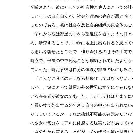
切断された。彼にとっての社会性と他人にとっての社
にとっての自主自立が、社会的行為の存在が悪と感じ
ったのである。彼は社会を反社会的組織の集合体のご
それから彼は部屋の中から望遠鏡を覗くような日々
め、研究することでいつかは地上に出られると思って
ら思いを馳せたところで、辿り着けるのはその手前で
時点で、部屋の中で死ぬことが確約されていたような
ていった。時たま彼は自分の体液が部屋の床にしみこ
「こんなに具合の悪くなる想像はしてはならない。
しかし、彼にとって部屋の外の世界はすでに存在しな
いる存在者が彼なのであった。しかしそれほどまでに
た買い物で外出するのでさえ自分の中から出られない
りに歩いているが、それは接触不可能の背景みたいな
の少女の気分をリアルに体感する現実などがあってい
自分だから言えることだが、その状態の彼は世界に