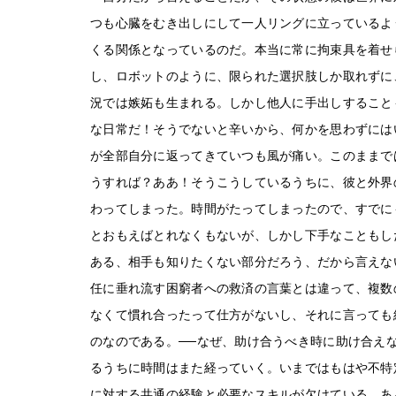
つも心臓をむき出しにして一人リングに立っているよ
くる関係となっているのだ。本当に常に拘束具を着せ
し、ロボットのように、限られた選択肢しか取れずに
況では嫉妬も生まれる。しかし他人に手出しすること
な日常だ！そうでないと辛いから、何かを思わずには
が全部自分に返ってきていつも風が痛い。このままで
うすれば？ああ！そうこうしているうちに、彼と外界
わってしまった。時間がたってしまったので、すでに
とおもえばとれなくもないが、しかし下手なこともし
ある、相手も知りたくない部分だろう、だから言えな
任に垂れ流す困窮者への救済の言葉とは違って、複数
なくて慣れ合ったって仕方がないし、それに言っても
のなのである。──なぜ、助け合うべき時に助け合え
るうちに時間はまた経っていく。いまではもはや不特
に対する共通の経験と必要なスキルが欠けている。あ