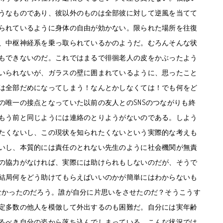
うなものであり、彼以外のものは全部彼に対して逆風を当てて
られているように身体の自由が効かない。限られた場所を往復
、中枢神経系を乗っ取られているかのようだ。むろんそんな状
もできないのだ。これではまるで徘徊老人の皮をかぶったよう
いられないが、ガラスの壁に囲まれているように、思ったこと
は全部だめになってしまう！なんとかしなくては！でも何をど
の唯一の接点となっていた以前の友人とのSNSのつながりも終
もう前と同じようには連絡のとりようがないのである。しよう
たくないし、この現状を知られたくないという実際的な考えも
いし、本質的には責任のとれない先生のように社会機関が無責
の協力がなければ、実際には助けられもしないのだが、そうで
結局何をどう助けてもらえばいいのかが簡単にはわからないも
なかったのだろう。誰が自分に片思いをさせたのだ？そうこうす
定多数の他人を模倣して外出するのも困難だ。自分には実年齢
るべき自分の姿から落ち込んでしまっている。こんな状況では