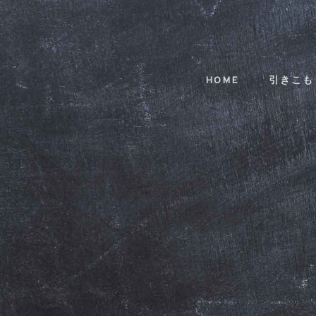
Skip
Skip
links
to
primary
navigation
HOME
引きこも
Skip
to
content