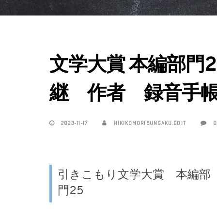
文学大賞 本編部門
継 作者 録音手
2023-11-17
HIKIKOMORIBUNGAKU.EDIT
0
引きこもり文学大賞 本編部
門25