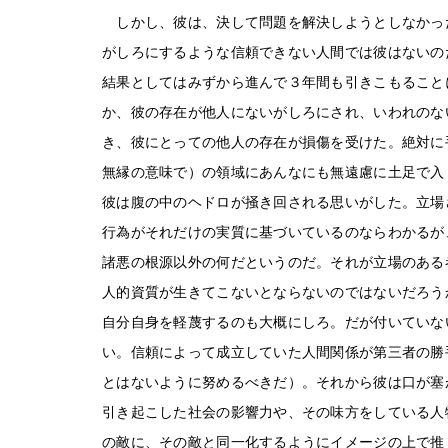
しかし、彼は、決して問題を解決しようとしなかっ
がしろにするような信頼できない人間では彼はないの
結果としてはみずから進んで３年間も引きこもること
か、彼の存在が他人にないがしろにされ、いわれのな
き、彼にとっての他人の存在が損傷を受けた。絶対に
無縁の意味で）の領域にあんなにも無遠慮に土足で入
彼は腹の中のヘドロが掻き回される思いがした。立場
行為がそれだけの実質に基づいているのならわかるが
諸悪の根源以外の何だというのだ。それが立場のある
人的資質が生きてこないとならないのではないだろう
自分自身を軽蔑するのも大概にしろ。だが付いていな
い。信頼によって成立していた人間関係が第三者の勝
とはないように努めるべきだ）。それから彼は口が塞
引き起こした社会の影響力や、その味方をしている人
の敵に、その敵と同一化するようにイメージの上で推