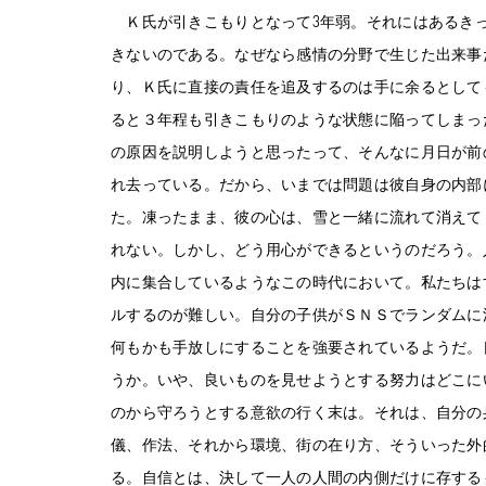
Ｋ氏が引きこもりとなって3年弱。それにはあるき
きないのである。なぜなら感情の分野で生じた出来事
り、Ｋ氏に直接の責任を追及するのは手に余るとして
ると３年程も引きこもりのような状態に陥ってしまっ
の原因を説明しようと思ったって、そんなに月日が前
れ去っている。だから、いまでは問題は彼自身の内部
た。凍ったまま、彼の心は、雪と一緒に流れて消えて
れない。しかし、どう用心ができるというのだろう。
内に集合しているようなこの時代において。私たちは
ルするのが難しい。自分の子供がＳＮＳでランダムに
何もかも手放しにすることを強要されているようだ。
うか。いや、良いものを見せようとする努力はどこに
のから守ろうとする意欲の行く末は。それは、自分の
儀、作法、それから環境、街の在り方、そういった外
る。自信とは、決して一人の人間の内側だけに存する