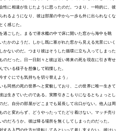
会性に相違が生じたように思ったのだ。つまり、一時的に、彼
られるようになり、彼は部屋の中から一歩も外に出られなくな
とく感じた。
を過ごした。まるで潜水艦の中で床に開いた窓から海中を眺
いたかのようだ。しかし既に塞がれた窓から見える光景にいく
しかないのだ。つまり彼はそうした循環に立ち入ってしまった
ものだった。日一日刻々と彼は近い将来の死を現在に引き寄せ
んでいる様子を想像して戦慄した。
今すぐにでも気持ちを切り替えよう」
いも同然の死の世界へと変貌しており、この世界に唯一生きて
彼は生きていたのである。実際引きこもりになるとちょっとし
のだ。自分の部屋がどこまでも延長して出口がない。他人は周
ものと変わらず、どうやったってたどり着けない。マッチ売り
いのだろうか。彼は帰る場所を無くしてしまったのだった。
対する入門の仕方が逆転してるといって差し支えない。彼はい