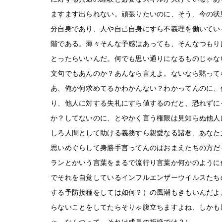
ますます出られない。頑張りたいのに、そう、今の状
分自身であり、人や自己自身にすら不義理を働いてい
階である。薄々そんな予感はあっても、そんなつもり
とったらいいんだ。何でも思い通りになるものじゃな
文句でもあんのか？あんなら言えよ。ないなら黙って
あ、俺が何求めてるかわかんない？わかってんのに、
り、他人に対する失礼にすら値するのだと、恐れずに
か？してないのに、とやかく言う権限は見知らぬ他人
しろ人間として助ける義務すら親愛なる諸君、あなた
思いめぐらして身勝手言ってんのはおまえたちの方だ
ランとかいう言葉をまるで流行り言葉か何かのように
でそれを自覚しているインフルエンザーウイルスたち
する予防接種をしては如何？）の風潮もきもいんだよ
らないことをしてたらそりゃ腹立ちますよね、しかも
ゃ、なんつって、それは成長の拒絶では？）。