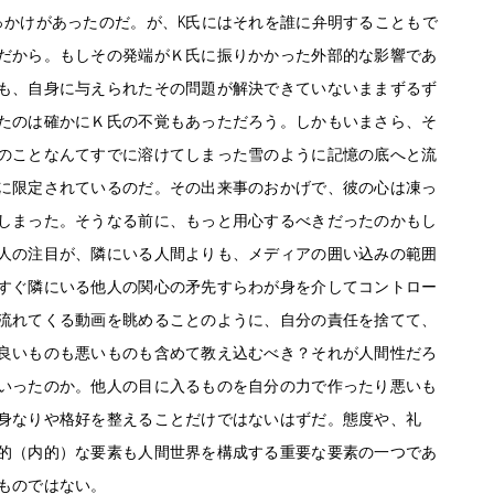
っかけがあったのだ。が、K氏にはそれを誰に弁明することもで
だから。もしその発端がＫ氏に振りかかった外部的な影響であ
も、自身に与えられたその問題が解決できていないままずるず
たのは確かにＫ氏の不覚もあっただろう。しかもいまさら、そ
のことなんてすでに溶けてしまった雪のように記憶の底へと流
に限定されているのだ。その出来事のおかげで、彼の心は凍っ
しまった。そうなる前に、もっと用心するべきだったのかもし
人の注目が、隣にいる人間よりも、メディアの囲い込みの範囲
すぐ隣にいる他人の関心の矛先すらわが身を介してコントロー
流れてくる動画を眺めることのように、自分の責任を捨てて、
良いものも悪いものも含めて教え込むべき？それが人間性だろ
いったのか。他人の目に入るものを自分の力で作ったり悪いも
身なりや格好を整えることだけではないはずだ。態度や、礼
的（内的）な要素も人間世界を構成する重要な要素の一つであ
ものではない。