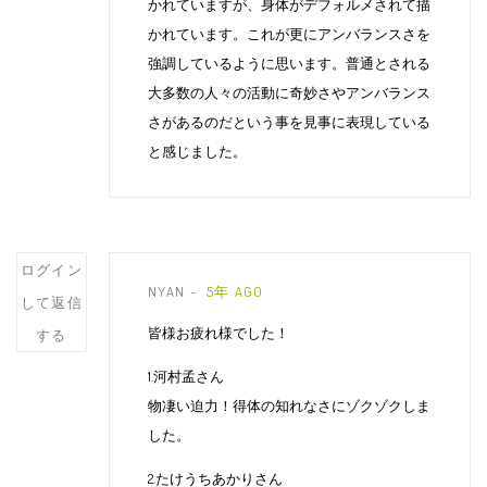
かれていますが、身体がデフォルメされて描
かれています。これが更にアンバランスさを
強調しているように思います。普通とされる
大多数の人々の活動に奇妙さやアンバランス
さがあるのだという事を見事に表現している
と感じました。
Post
ログイン
NYAN
5年 AGO
comment
して返信
皆様お疲れ様でした！
する
1.河村孟さん
物凄い迫力！得体の知れなさにゾクゾクしま
した。
2.たけうちあかりさん