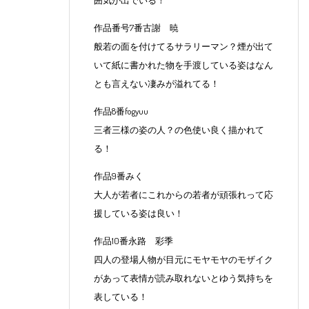
囲気が出でいる！
作品番号7番古謝 暁
般若の面を付けてるサラリーマン？煙が出て
いて紙に書かれた物を手渡している姿はなん
とも言えない凄みが溢れてる！
作品8番fogyuu
三者三様の姿の人？の色使い良く描かれて
る！
作品9番みく
大人が若者にこれからの若者が頑張れって応
援している姿は良い！
作品10番永路 彩季
四人の登場人物が目元にモヤモヤのモザイク
があって表情が読み取れないとゆう気持ちを
表している！