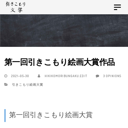
Skip
Skip
Toggle
links
to
navigat
primary
navigation
Skip
to
content
第一回引きこもり絵画大賞作品
2021-05-30
HIKIKOMORIBUNGAKU.EDIT
3 OPINIONS
引きこもり絵画大賞
第一回引きこもり絵画大賞