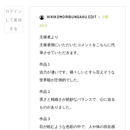
Post
ログイン
HIKIKOMORIBUNGAKU.EDIT
5年
comment
して返信
AGO
する
主催者より
主催者側にいただいたコメントをこちらに代
筆させていただきます。
作品１
迫力が凄いです。禍々しいとすら言えそうな
世界観が圧倒的でした。
作品２
歪さと精緻さが絶妙なバランスで、心に迫る
ものがありました。
作品３
目が眩むような色彩の中で、人や体の存在感