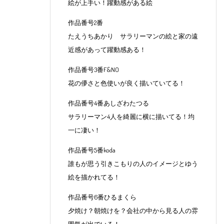
絵が上手い！躍動感がある絵
作品番号2番
たえうちあかり サラリーマンの絵と家の遠
近感があって躍動感ある！
作品番号3番F&NO
花の儚さと色使いが良く描いていてる！
作品番号4番あしざわたつる
サラリーマン4人を綺麗に横に描いてる！均
一に凄い！
作品番号5番koda
誰もが思う引きこもりの人のイメージとゆう
絵を描かれてる！
作品番号6番ひるまくら
夕焼け？朝焼けを？会社の中から見る人の雰