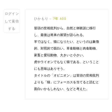
Post
ログイン
ひかもり
7年 AGO
comment
して返信
冒頭の世相批判から、自然と体験談に移行
する
し、最後は将来の展望が語られる。
羊ではなく、猫になりたい、というのは象徴
的、対照的で面白い。草食動物と肉食動物、
家畜と愛玩動物、大きいと小さい。
虎やライオンでもなく猫である、ということ
にも意味はありそう。
タイトルの「オピニオン」は冒頭の世相批判
よりも「猫」にフォーカスを当てると読むと
面白いかもしれない、などと考えた。