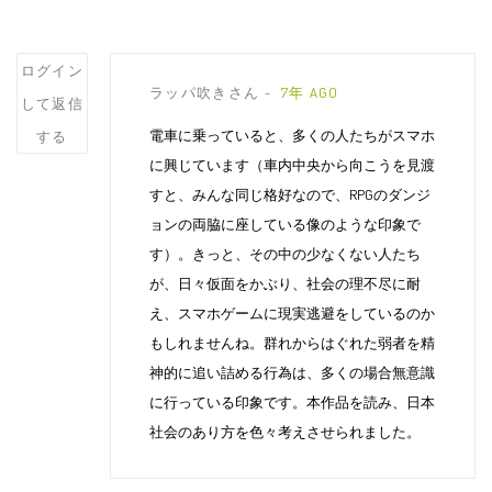
Post
ログイン
ラッパ吹きさん
7年 AGO
comment
して返信
電車に乗っていると、多くの人たちがスマホ
する
に興じています（車内中央から向こうを見渡
すと、みんな同じ格好なので、RPGのダンジ
ョンの両脇に座している像のような印象で
す）。きっと、その中の少なくない人たち
が、日々仮面をかぶり、社会の理不尽に耐
え、スマホゲームに現実逃避をしているのか
もしれませんね。群れからはぐれた弱者を精
神的に追い詰める行為は、多くの場合無意識
に行っている印象です。本作品を読み、日本
社会のあり方を色々考えさせられました。