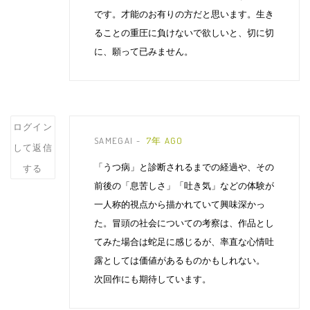
です。才能のお有りの方だと思います。生き
ることの重圧に負けないで欲しいと、切に切
に、願って已みません。
Post
ログイン
SAMEGAI
7年 AGO
comment
して返信
「うつ病」と診断されるまでの経過や、その
する
前後の「息苦しさ」「吐き気」などの体験が
一人称的視点から描かれていて興味深かっ
た。冒頭の社会についての考察は、作品とし
てみた場合は蛇足に感じるが、率直な心情吐
露としては価値があるものかもしれない。
次回作にも期待しています。