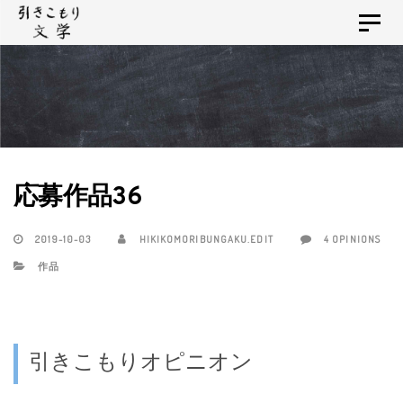
Skip
Skip
Toggle
links
to
navigat
primary
navigation
Skip
to
content
応募作品36
2019-10-03
HIKIKOMORIBUNGAKU.EDIT
4 OPINIONS
作品
引きこもりオピニオン