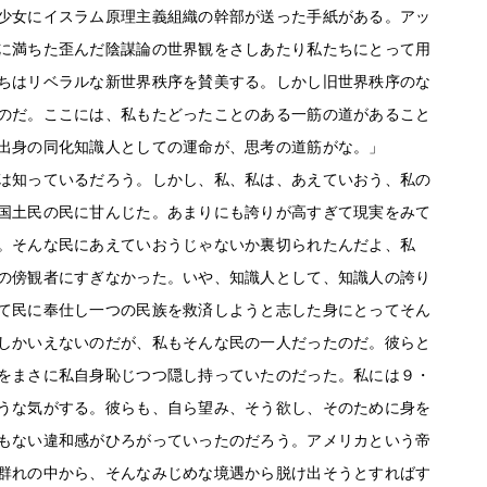
少女にイスラム原理主義組織の幹部が送った手紙がある。アッ
に満ちた歪んだ陰謀論の世界観をさしあたり私たちにとって用
ちはリベラルな新世界秩序を賛美する。しかし旧世界秩序のな
のだ。ここには、私もたどったことのある一筋の道があること
出身の同化知識人としての運命が、思考の道筋がな。」
は知っているだろう。しかし、私、私は、あえていおう、私の
国土民の民に甘んじた。あまりにも誇りが高すぎて現実をみて
。そんな民にあえていおうじゃないか裏切られたんだよ、私
の傍観者にすぎなかった。いや、知識人として、知識人の誇り
て民に奉仕し一つの民族を救済しようと志した身にとってそん
しかいえないのだが、私もそんな民の一人だったのだ。彼らと
をまさに私自身恥じつつ隠し持っていたのだった。私には９・
うな気がする。彼らも、自ら望み、そう欲し、そのために身を
もない違和感がひろがっていったのだろう。アメリカという帝
群れの中から、そんなみじめな境遇から脱け出そうとすればす