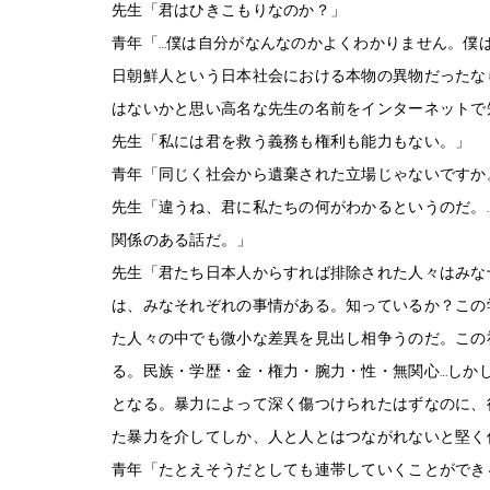
先生「君はひきこもりなのか？」
青年「…僕は自分がなんなのかよくわかりません。僕
日朝鮮人という日本社会における本物の異物だったな
はないかと思い高名な先生の名前をインターネットで
先生「私には君を救う義務も権利も能力もない。」
青年「同じく社会から遺棄された立場じゃないですか
先生「違うね、君に私たちの何がわかるというのだ。
関係のある話だ。」
先生「君たち日本人からすれば排除された人々はみな
は、みなそれぞれの事情がある。知っているか？この
た人々の中でも微小な差異を見出し相争うのだ。この
る。民族・学歴・金・権力・腕力・性・無関心…しか
となる。暴力によって深く傷つけられたはずなのに、
た暴力を介してしか、人と人とはつながれないと堅く
青年「たとえそうだとしても連帯していくことができ