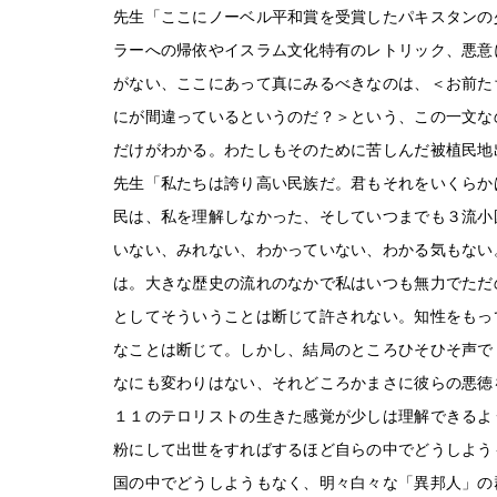
先生「ここにノーベル平和賞を受賞したパキスタンの
ラーへの帰依やイスラム文化特有のレトリック、悪意
がない、ここにあって真にみるべきなのは、＜お前た
にが間違っているというのだ？＞という、この一文な
だけがわかる。わたしもそのために苦しんだ被植民地
先生「私たちは誇り高い民族だ。君もそれをいくらか
民は、私を理解しなかった、そしていつまでも３流小
いない、みれない、わかっていない、わかる気もない
は。大きな歴史の流れのなかで私はいつも無力でただ
としてそういうことは断じて許されない。知性をもっ
なことは断じて。しかし、結局のところひそひそ声で
なにも変わりはない、それどころかまさに彼らの悪徳
１１のテロリストの生きた感覚が少しは理解できるよ
粉にして出世をすればするほど自らの中でどうしよう
国の中でどうしようもなく、明々白々な「異邦人」の