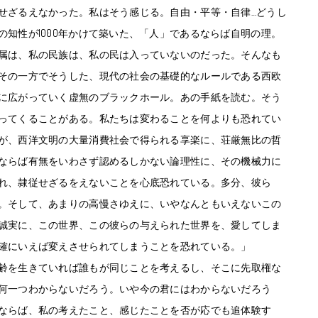
せざるえなかった。私はそう感じる。自由・平等・自律…どうし
知性が1000年かけて築いた、「人」であるならば自明の理。
属は、私の民族は、私の民は入っていないのだった。そんなも
その一方でそうした、現代の社会の基礎的なルールである西欧
に広がっていく虚無のブラックホール。あの手紙を読む。そう
ってくることがある。私たちは変わることを何よりも恐れてい
が、西洋文明の大量消費社会で得られる享楽に、荘厳無比の哲
ならば有無をいわさず認めるしかない論理性に、その機械力に
れ、隷従せざるをえないことを心底恐れている。多分、彼ら
。そして、あまりの高慢さゆえに、いやなんともいえないこの
誠実に、この世界、この彼らの与えられた世界を、愛してしま
確にいえば変えさせられてしまうことを恐れている。」
齢を生きていれば誰もが同じことを考えるし、そこに先取権な
何一つわからないだろう。いや今の君にはわからないだろう
ならば、私の考えたこと、感じたことを否が応でも追体験す