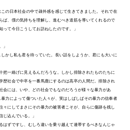
はこの日本社会の中で疎外感を感じて生きてきました。それで在
らば、僕の気持ちを理解し、進むべき道筋を導いてくれるので
知って今日こうしてお訪ねしたのです。」
。」
…しかし私も君を待っていた。長い話をしようか、君にも大いに
十把一絡げに見えるんだろうな。しかし排除されたものたちに
学歴社会で中卒を一番馬鹿にするのは高卒の人間だ。排除され
社会には、いや、どの社会でもなのだろうが様々な暴力があ
し暴力によって傷ついた人々が、実はしばしばその暴力の信奉者
往々にしてまさにその暴力の被害者こそが、自らに傷跡を残し
信じ込んでいる。」
るはずですし、むしろ違いを乗り越えて連帯するべきなんじゃ