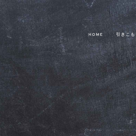
Skip
Skip
links
to
primary
navigation
HOME
引きこも
Skip
to
content