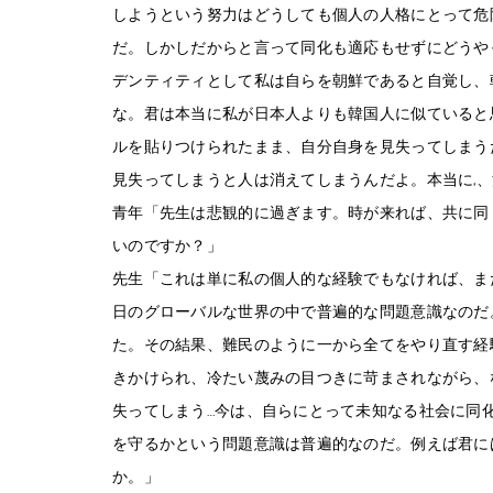
しようという努力はどうしても個人の人格にとって危
だ。しかしだからと言って同化も適応もせずにどうや
デンティティとして私は自らを朝鮮であると自覚し、
な。君は本当に私が日本人よりも韓国人に似ていると
ルを貼りつけられたまま、自分自身を見失ってしまう
見失ってしまうと人は消えてしまうんだよ。本当に,
青年「先生は悲観的に過ぎます。時が来れば、共に同
いのですか？」
先生「これは単に私の個人的な経験でもなければ、ま
日のグローバルな世界の中で普遍的な問題意識なのだ
た。その結果、難民のように一から全てをやり直す経
きかけられ、冷たい蔑みの目つきに苛まされながら、
失ってしまう…今は、自らにとって未知なる社会に同
を守るかという問題意識は普遍的なのだ。例えば君に
か。」