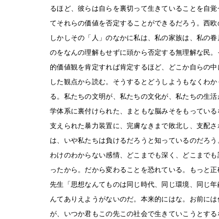
るほど、彼らは自らを裏切って生きていることを自覚
てそれらの価値を否定することができるだろう。西欧の
しかしその「人」のなかに私は、私の家族は、私の眷
のをなんの理解もせずに頭から否定する無理解な民。
的価値観を肯定すれば肯定するほど、どこか自らの中
した観点から読む。そうするとどうしようもなくわか
る。私たちの文明が、私たちの文化が、私たちの生活
学体系に裏付けられた、まともな脳みそをもっている
支えられた暴力装置に、完膚なきまで敗北し、支配さ
は、いや私たちは負けるだろうと知っているのだろう
わけのわからない感情、どこまでも深く、どこまでも
ったから。だから変わることを恐れている。もっと正
先生「思想なんてものは同じ時代、同じ環境、同じ年
んてありえようがないのだ。本来的にはな。お前には
が、いつか君もこの先この社会で生きていこうとする