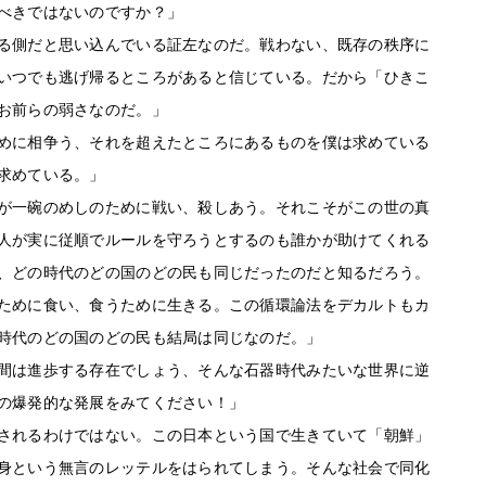
べきではないのですか？」
る側だと思い込んでいる証左なのだ。戦わない、既存の秩序に
いつでも逃げ帰るところがあると信じている。だから「ひきこ
お前らの弱さなのだ。」
めに相争う、それを超えたところにあるものを僕は求めている
求めている。」
が一碗のめしのために戦い、殺しあう。それこそがこの世の真
人が実に従順でルールを守ろうとするのも誰かが助けてくれる
、どの時代のどの国のどの民も同じだったのだと知るだろう。
ために食い、食うために生きる。この循環論法をデカルトもカ
時代のどの国のどの民も結局は同じなのだ。」
間は進歩する存在でしょう、そんな石器時代みたいな世界に逆
の爆発的な発展をみてください！」
されるわけではない。この日本という国で生きていて「朝鮮」
身という無言のレッテルをはられてしまう。そんな社会で同化