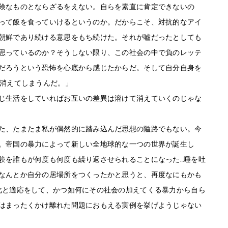
険なものとならざるをえない。自らを素直に肯定できないの
って飯を食っていけるというのか。だからこそ、対抗的なアイ
朝鮮であり続ける意思をもち続けた。それが嘘だったとしても
思っているのか？そうしない限り、この社会の中で負のレッテ
だろうという恐怖を心底から感じたからだ。そして自分自身を
、消えてしまうんだ。」
じ生活をしていればお互いの差異は溶けて消えていくのじゃな
た、たまたま私が偶然的に踏み込んだ思想の隘路でもない。今
。帝国の暴力によって新しい全地球的な一つの世界が誕生し
験を誰もが何度も何度も繰り返させられることになった…唾を吐
なんとか自分の居場所をつくったかと思うと、再度なにもかも
化と適応をして、かつ如何にその社会の加えてくる暴力から自ら
はまったくかけ離れた問題におもえる実例を挙げようじゃない