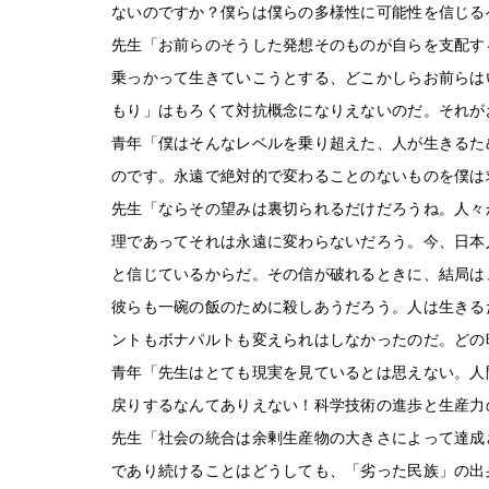
ないのですか？僕らは僕らの多様性に可能性を信じる
先生「お前らのそうした発想そのものが自らを支配す
乗っかって生きていこうとする、どこかしらお前らは
もり」はもろくて対抗概念になりえないのだ。それが
青年「僕はそんなレベルを乗り超えた、人が生きるた
のです。永遠で絶対的で変わることのないものを僕は
先生「ならその望みは裏切られるだけだろうね。人々
理であってそれは永遠に変わらないだろう。今、日本
と信じているからだ。その信が破れるときに、結局は
彼らも一碗の飯のために殺しあうだろう。人は生きる
ントもボナパルトも変えられはしなかったのだ。どの
青年「先生はとても現実を見ているとは思えない。人
戻りするなんてありえない！科学技術の進歩と生産力
先生「社会の統合は余剰生産物の大きさによって達成
であり続けることはどうしても、「劣った民族」の出