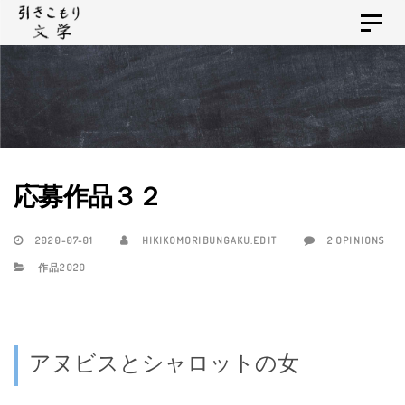
Skip
Skip
Toggle
links
to
navigat
primary
navigation
Skip
to
content
応募作品３２
2020-07-01
HIKIKOMORIBUNGAKU.EDIT
2 OPINIONS
作品2020
アヌビスとシャロットの女