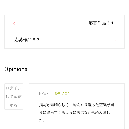
Post
応募作品３１
navigation
応募作品３３
Opinions
Post
ログイン
NYAN
6年 AGO
comment
して返信
描写が素晴らしく、冷んやり湿った空気が周
する
りに漂ってくるように感じながら読みまし
た。