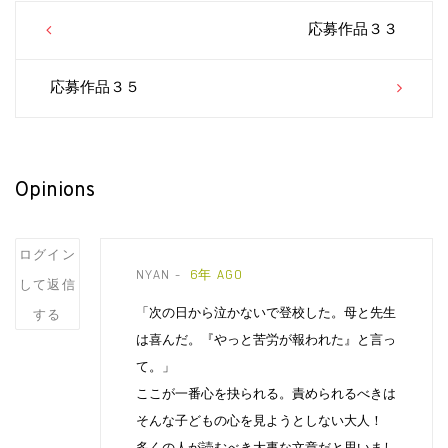
Post
応募作品３３
navigation
応募作品３５
Opinions
Post
ログイン
NYAN
6年 AGO
comment
して返信
「次の日から泣かないで登校した。母と先生
する
は喜んだ。『やっと苦労が報われた』と言っ
て。」
ここが一番心を抉られる。責められるべきは
そんな子どもの心を見ようとしない大人！
多くの人が読むべき大事な文章だと思いまし