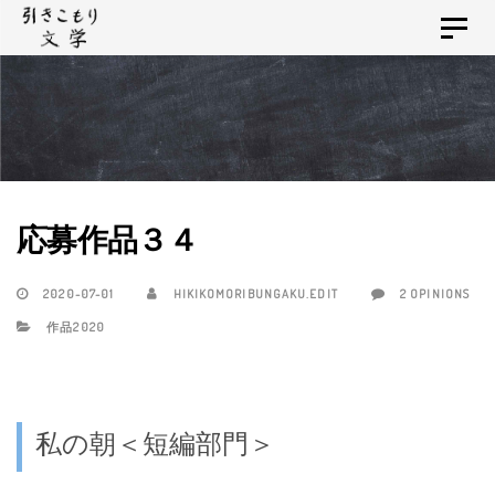
Skip
Skip
Toggle
links
to
navigat
primary
navigation
Skip
to
content
応募作品３４
2020-07-01
HIKIKOMORIBUNGAKU.EDIT
2 OPINIONS
作品2020
私の朝＜短編部門＞