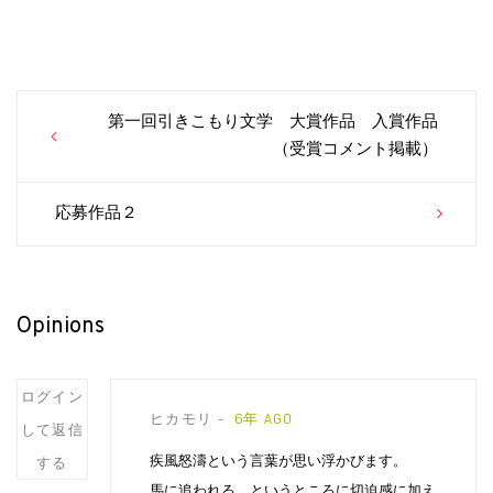
Post
第一回引きこもり文学 大賞作品 入賞作品
navigation
（受賞コメント掲載）
応募作品２
Opinions
Post
ログイン
ヒカモリ
6年 AGO
comment
して返信
疾風怒濤という言葉が思い浮かびます。
する
馬に追われる、というところに切迫感に加え