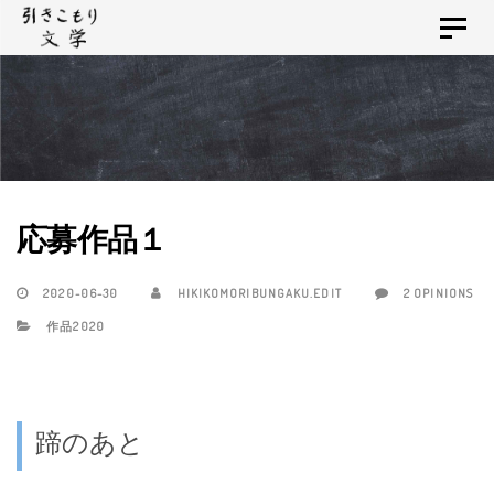
Skip
Skip
Toggle
links
to
navigat
primary
navigation
Skip
to
content
応募作品１
2020-06-30
HIKIKOMORIBUNGAKU.EDIT
2 OPINIONS
作品2020
蹄のあと