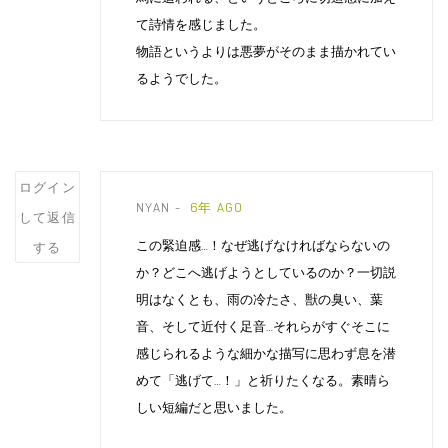
て詩情を感じました。
物語というよりは悪夢がそのまま描かれてい
るようでした。
Post
ログイン
NYAN
6年 AGO
comment
して返信
この緊迫感…！なぜ逃げなければならないの
する
か？どこへ逃げようとしているのか？一切説
明はなくとも、雨の冷たさ、獣の臭い、葉
音、そして近付く足音…それらがすぐそこに
感じられるような細かな描写に思わず息を潜
めて「逃げて…！」と祈りたくなる。素晴ら
しい短編だと思いました。