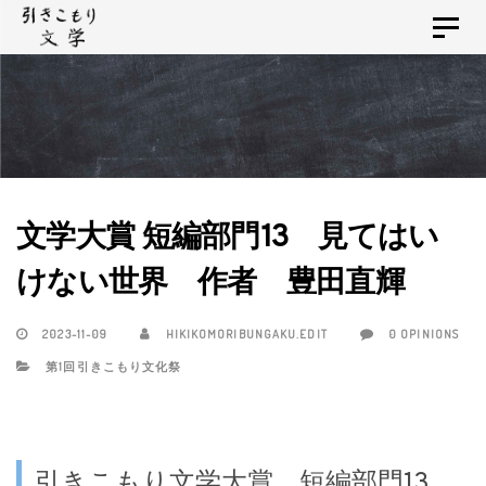
Skip
Skip
Toggle
links
to
navigat
primary
navigation
Skip
to
content
文学大賞 短編部門13 見てはい
けない世界 作者 豊田直輝
2023-11-09
HIKIKOMORIBUNGAKU.EDIT
0 OPINIONS
第1回引きこもり文化祭
引きこもり文学大賞 短編部門13