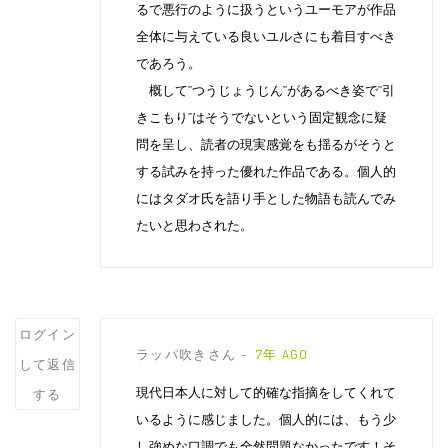
るで悪行のように扱うというユーモアが作品
全体に与えている良いユルさにも着目すべき
であろう。
概して”つうじょうじん”があるべき姿で”引
きこもり”はそうでないという固定観念に疑
問を呈し、読者の現実感覚をも揺るがそうと
する試みを持った優れた作品である。個人的
にはタダオ氏を語り手とした物語も読んでみ
たいと思わされた。
Post
ログイン
ラッパ吹きさん
7年 AGO
comment
して返信
現代日本人に対して的確な指摘をしてくれて
する
いるように感じました。個人的には、もう少
し強めな口調でも全然問題なかったです！そ