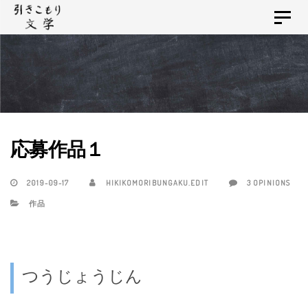
Skip
Skip
Toggle
links
to
navigat
primary
navigation
Skip
to
content
応募作品１
2019-09-17
HIKIKOMORIBUNGAKU.EDIT
3 OPINIONS
作品
つうじょうじん