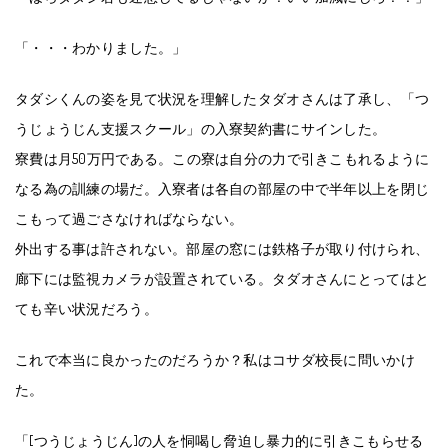
「・・・わかりました。」
タダシくんの姿を見て状況を理解したタダオさんは了承し、「つ
うじょうじん支援スクール」の入寮契約書にサインした。
寮費は月50万円である。この寮は自分の力で引きこもれるように
なる為の訓練の場だ。入寮者は各自の部屋の中で半年以上を閉じ
こもって過ごさなければならない。
外出する事は許されない。部屋の窓には鉄格子が取り付けられ、
廊下には監視カメラが設置されている。タダオさんにとってはと
ても辛い状況だろう。
これで本当に良かったのだろうか？私はコサダ校長に問いかけ
た。
「[つうじょうじん]の人を恫喝し脅迫し暴力的に引きこもらせる