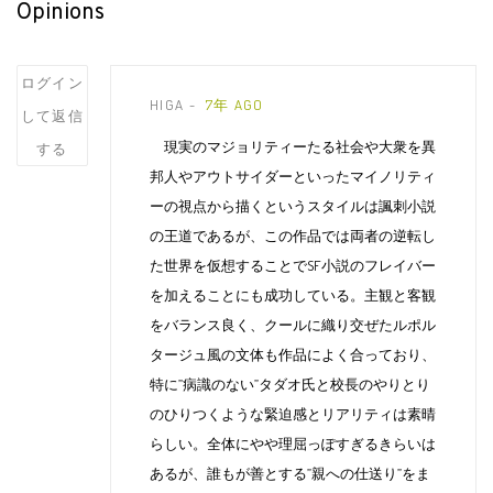
Opinions
Post
ログイン
HIGA
7年 AGO
comment
して返信
現実のマジョリティーたる社会や大衆を異
する
邦人やアウトサイダーといったマイノリティ
ーの視点から描くというスタイルは諷刺小説
の王道であるが、この作品では両者の逆転し
た世界を仮想することでSF小説のフレイバー
を加えることにも成功している。主観と客観
をバランス良く、クールに織り交ぜたルポル
タージュ風の文体も作品によく合っており、
特に”病識のない”タダオ氏と校長のやりとり
のひりつくような緊迫感とリアリティは素晴
らしい。全体にやや理屈っぽすぎるきらいは
あるが、誰もが善とする”親への仕送り”をま