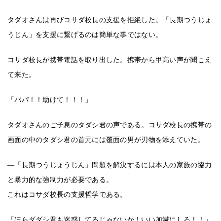
タダオさんは再びコサダ校長の支援を拒絶した。「長期つうじょ
うじん」を支援に繋げるのは簡単な事ではない。
コサダ校長が携帯電話を取り出した。携帯から甲高い声が聞こえ
て来た。
「パパ！！助けて！！！」
タダオさんのご子息のタダシ君の声である。コサダ校長の携帯の
画面の中のタダシ君の首元には覆面の男が刃物を添えていた。
―「長期つうじょうじん」問題を解決するには本人の家族の協力
と暴力的な強制力が必要である。
これはコサダ校長の支援哲学である。
「ほらダダシ君も迷惑してるじゃないか！いい加減にしろ！！」