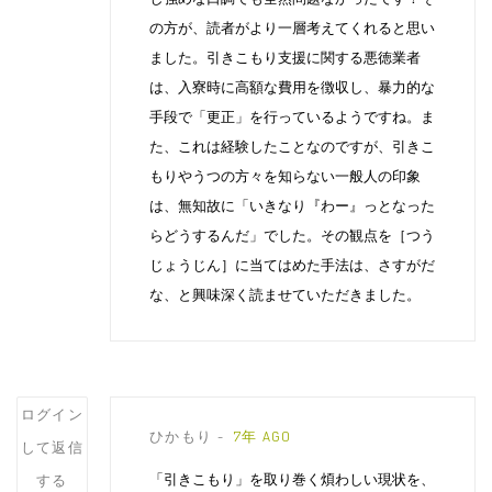
の方が、読者がより一層考えてくれると思い
ました。引きこもり支援に関する悪徳業者
は、入寮時に高額な費用を徴収し、暴力的な
手段で「更正」を行っているようですね。ま
た、これは経験したことなのですが、引きこ
もりやうつの方々を知らない一般人の印象
は、無知故に「いきなり『わー』っとなった
らどうするんだ」でした。その観点を［つう
じょうじん］に当てはめた手法は、さすがだ
な、と興味深く読ませていただきました。
Post
ログイン
ひかもり
7年 AGO
comment
して返信
「引きこもり」を取り巻く煩わしい現状を、
する