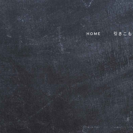
Skip
Skip
links
to
primary
navigation
HOME
引きこも
Skip
to
content