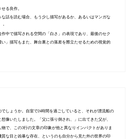
させる良作。
うな話を読む場合、もう少し描写があるか、あるいはマンガな
・・
は作中で描写される空間の「白さ」の表現であり、最後のセク
濃い」描写もまた、舞台裏との落差を際立たせるための視覚的
でしょうか。自室で24時間を過ごしていると、それが漂流船の
と想像いたしました。「父に張り倒され、」に出てきた父が、
人物で、この3行の文章の印象が他と異なりインパクトがありま
機質な目と凶暴な存在、というのも自分から見た外の世界の印