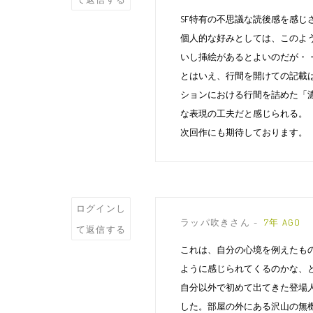
comment
SF特有の不思議な読後感を感じ
個人的な好みとしては、このよ
いし挿絵があるとよいのだが・
とはいえ、行間を開けての記載
ションにおける行間を詰めた「
な表現の工夫だと感じられる。
次回作にも期待しております。
Post
ログインし
ラッパ吹きさん
7年 AGO
comment
て返信する
これは、自分の心境を例えたもの
ように感じられてくるのかな、
自分以外で初めて出てきた登場
した。部屋の外にある沢山の無