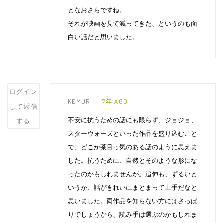
となおさらですね。
それが映画を見て減ってきた、というのも面
白い話だと思いました。
Post
ログイン
KEMURI
7年 AGO
comment
して返信
不安に抗うための話にも限らず、ジョジョ、
する
スターウォーズといった作品を盛り込むこと
で、どこか茶目っ気のある話のように思えま
した。抗うために、自然とそのような形にな
ったのかもしれませんが。追伸も、ずるいと
いうか、話がきれいにまとまって上手だなと
思いました。両作品を知らない方にはさっぱ
りでしょうから、読み手は選ぶのかもしれま