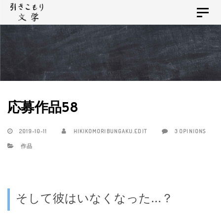
Skip
Skip
Toggle
links
to
navigat
primary
navigation
Skip
to
content
応募作品58
2019-10-11
HIKIKOMORIBUNGAKU.EDIT
3 OPINIONS
作品
そして彼はいなくなった…？