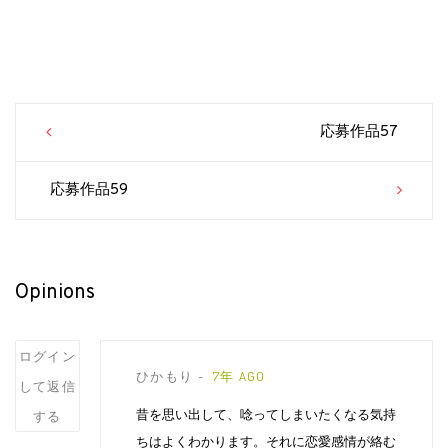
Post
応募作品57
navigation
応募作品59
Opinions
Post
ログイン
ひかもり
7年 AGO
comment
して返信
昔を思い出して、唸ってしまいたくなる気持
する
ちはよくわかります。それに恋愛感情が絡む