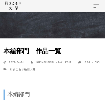
Skip
Skip
Toggle
links
to
navigat
primary
navigation
Skip
to
content
本編部門 作品一覧
2022-04-01
HIKIKOMORIBUNGAKU.EDIT
0 OPINIONS
引きこもり絵画大賞
本編部門